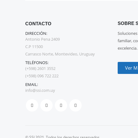
SOBRE S
CONTACTO
DIRECCIÓN:
Soluciones
Antonio Pena 2409
familiar, c
C.P 11500
excelencia.
Carrasco Norte, Montevideo, Uruguay
TELÉFONOS:
Ver M
(+598) 2601 3552
(+598) 096 722 222
EMAIL:
info@ssi.com.uy
© SSI 2021. Todos los derechos reservados