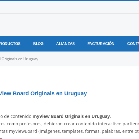
RODUCTOS
BLOG
ALIANZAS
FACTURACIÓN
CONT
 Originals en Uruguay
View Board Originals en Uruguay
so de contenido
myView Board Originals en Uruguay
.
os como profesores, debieron crear contenido interactivo: partien
ntas myViewBoard (imágenes, templates, formas, palabras, entre ot
os.