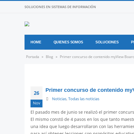
SOLUCIONES EN SISTEMAS DE INFORMACIÓN
HOME
QUIENES SOMOS
SOLUCIONES
P
Portada
»
Blog
»
Primer concurso de contenido myView Board
Primer concurso de contenido my
26
Noticias
,
Todas las noticias
Nov
El pasado mes de junio se realizó el primer concur
El mismo constó de 4 pasos en los que tanto maestr
una idea que luego desarrollaron con las herramie
para así obtener lecciones con propósitos educativ