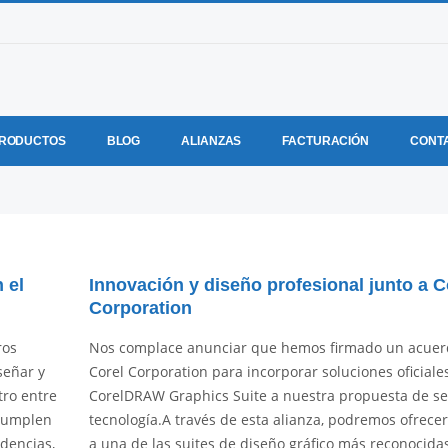
RODUCTOS
BLOG
ALIANZAS
FACTURACIÓN
CONT
 el
Innovación y diseño profesional junto a C
Corporation
ros
Nos complace anunciar que hemos firmado un acuer
señar y
Corel Corporation para incorporar soluciones oficiale
tro entre
CorelDRAW Graphics Suite a nuestra propuesta de ser
 cumplen
tecnología.A través de esta alianza, podremos ofrece
dencias,
a una de las suites de diseño gráfico más reconocida