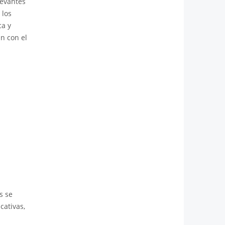
levantes
 los
ca y
n con el
s se
cativas,