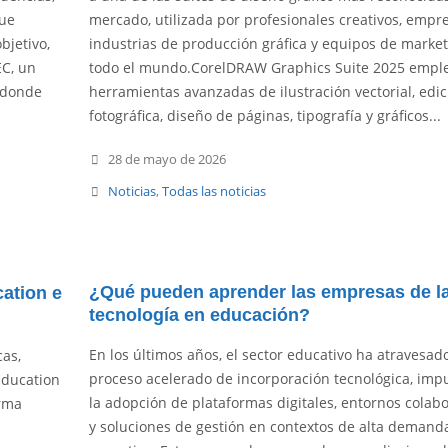
que
mercado, utilizada por profesionales creativos, empre
bjetivo,
industrias de producción gráfica y equipos de marke
EC, un
todo el mundo.CorelDRAW Graphics Suite 2025 empl
 donde
herramientas avanzadas de ilustración vectorial, edic
fotográfica, diseño de páginas, tipografía y gráficos...
28 de mayo de 2026
Noticias
,
Todas las noticias
¿Qué pueden aprender las empresas de l
ation e
tecnología en educación?
En los últimos años, el sector educativo ha atravesad
cas,
proceso acelerado de incorporación tecnológica, imp
Education
la adopción de plataformas digitales, entornos colabo
orma
y soluciones de gestión en contextos de alta demand