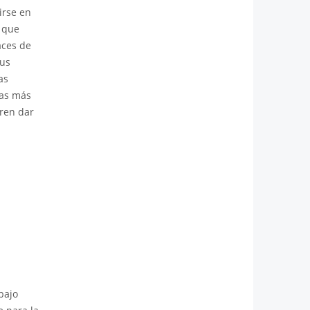
irse en
 que
aces de
sus
as
tas más
eren dar
bajo