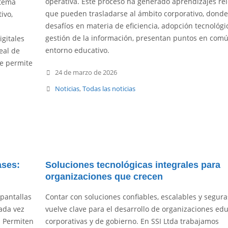
operativa. Este proceso ha generado aprendizajes re
stema
que pueden trasladarse al ámbito corporativo, donde
ivo,
desafíos en materia de eficiencia, adopción tecnológi
gestión de la información, presentan puntos en comú
igitales
entorno educativo.
eal de
ue permite
24 de marzo de 2026
Noticias
,
Todas las noticias
ases:
Soluciones tecnológicas integrales para
organizaciones que crecen
 pantallas
Contar con soluciones confiables, escalables y segura
ada vez
vuelve clave para el desarrollo de organizaciones edu
. Permiten
corporativas y de gobierno. En SSI Ltda trabajamos