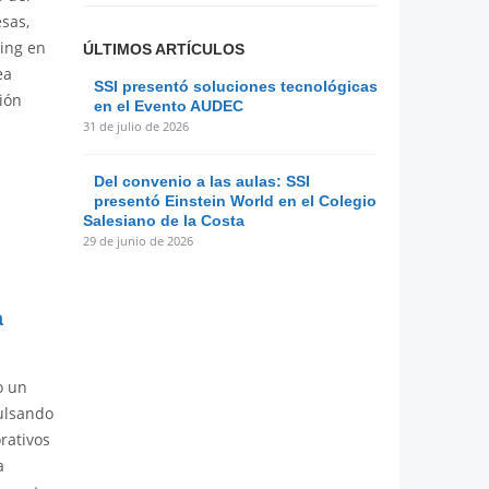
sas,
ting en
ÚLTIMOS ARTÍCULOS
ea
SSI presentó soluciones tecnológicas
ión
en el Evento AUDEC
31 de julio de 2026
Del convenio a las aulas: SSI
presentó Einstein World en el Colegio
Salesiano de la Costa
29 de junio de 2026
a
o un
ulsando
rativos
a