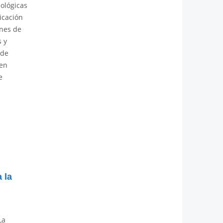
ológicas
icación
ones de
 y
 de
 en
e
 la
La