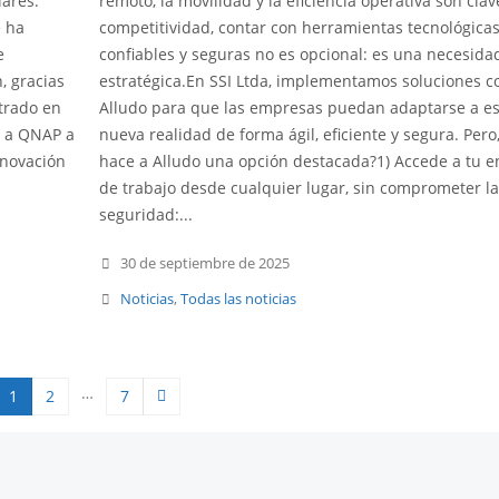
lares.
remoto, la movilidad y la eficiencia operativa son clav
 ha
competitividad, contar con herramientas tecnológica
e
confiables y seguras no es opcional: es una necesida
, gracias
estratégica.En SSI Ltda, implementamos soluciones 
ntrado en
Alludo para que las empresas puedan adaptarse a es
o a QNAP a
nueva realidad de forma ágil, eficiente y segura. Pero
nnovación
hace a Alludo una opción destacada?1) Accede a tu e
de trabajo desde cualquier lugar, sin comprometer la
seguridad:...
30 de septiembre de 2025
Noticias
,
Todas las noticias
…
1
2
7