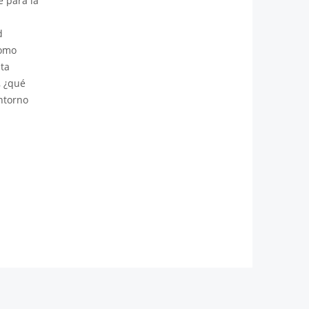
e para la
s
d
como
ta
, ¿qué
ntorno