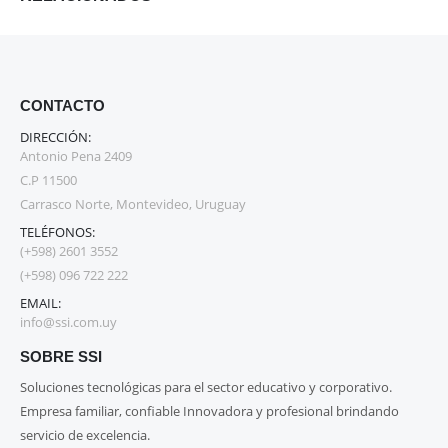
CONTACTO
DIRECCIÓN:
Antonio Pena 2409
C.P 11500
Carrasco Norte, Montevideo, Uruguay
TELÉFONOS:
(+598) 2601 3552
(+598) 096 722 222
EMAIL:
info@ssi.com.uy
SOBRE SSI
Soluciones tecnológicas para el sector educativo y corporativo.
Empresa familiar, confiable Innovadora y profesional brindando
servicio de excelencia.