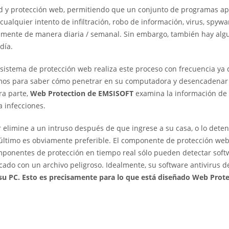
 y protección web, permitiendo que un conjunto de programas ap
ualquier intento de infiltración, robo de información, virus, spywa
tamente de manera diaria / semanal. Sin embargo, también hay alg
día.
sistema de protección web realiza este proceso con frecuencia ya 
smos para saber cómo penetrar en su computadora y desencadenar
ra parte,
Web Protection de EMSISOFT
examina la información de
 infecciones.
r elimine a un intruso después de que ingrese a su casa, o lo dete
 último es obviamente preferible. El componente de protección we
omponentes de protección en tiempo real sólo pueden detectar soft
ado con un archivo peligroso. Idealmente, su software antivirus d
su PC. Esto es precisamente para lo que está diseñado Web Prot