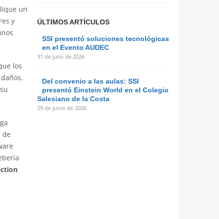
lique un
res y
ÚLTIMOS ARTÍCULOS
unos
SSI presentó soluciones tecnológicas
en el Evento AUDEC
31 de julio de 2026
que los
 daños,
Del convenio a las aulas: SSI
 su
presentó Einstein World en el Colegio
Salesiano de la Costa
29 de junio de 2026
nga
b de
ware
ebería
ection