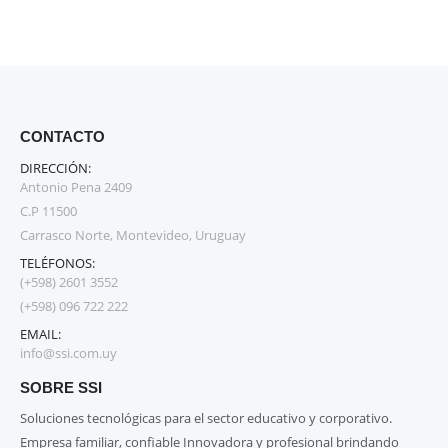
CONTACTO
DIRECCIÓN:
Antonio Pena 2409
C.P 11500
Carrasco Norte, Montevideo, Uruguay
TELÉFONOS:
(+598) 2601 3552
(+598) 096 722 222
EMAIL:
info@ssi.com.uy
SOBRE SSI
Soluciones tecnológicas para el sector educativo y corporativo.
Empresa familiar, confiable Innovadora y profesional brindando