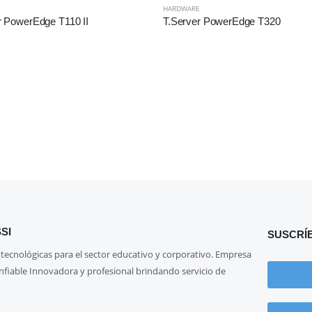
HARDWARE
r PowerEdge T110 II
T.Server PowerEdge T320
SI
SUSCRÍ
 tecnológicas para el sector educativo y corporativo. Empresa
onfiable Innovadora y profesional brindando servicio de