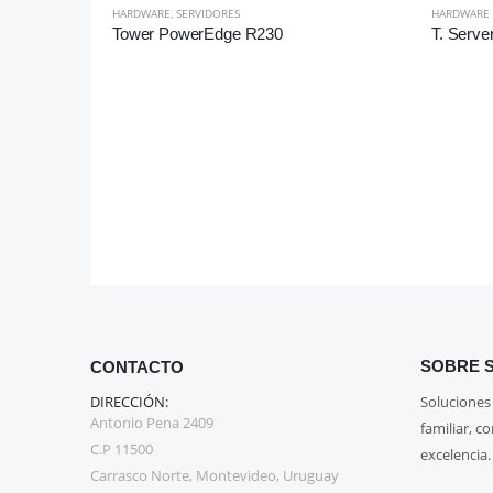
HARDWARE
,
SERVIDORES
HARDWARE
Tower PowerEdge R230
T. Serve
SOBRE S
CONTACTO
DIRECCIÓN:
Soluciones
Antonio Pena 2409
familiar, c
C.P 11500
excelencia.
Carrasco Norte, Montevideo, Uruguay