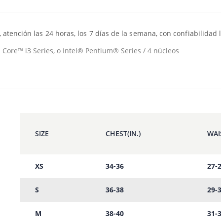
 atención las 24 horas, los 7 días de la semana, con confiabilidad 
 Core™ i3 Series, o Intel® Pentium® Series / 4 núcleos
SIZE
CHEST(IN.)
WAIS
XS
34-36
27-
S
36-38
29-
M
38-40
31-