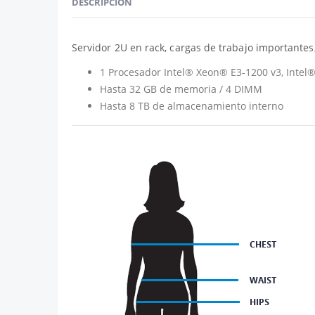
DESCRIPCIÓN
Servidor 2U en rack, cargas de trabajo importantes,
1 Procesador Intel® Xeon® E3-1200 v3, Intel®
Hasta 32 GB de memoria / 4 DIMM
Hasta 8 TB de almacenamiento interno