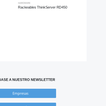
HARDWARE
Rackeables ThinkServer RD450
DISPOSITIVOS 
NAS ASUST
BASE A NUESTRO NEWSLETTER
Empresas