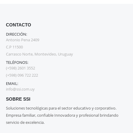
CONTACTO
DIRECCIÓN:
Antonio Pena 2409
C.P 11500
Carrasco Norte, Montevideo, Uruguay
TELÉFONOS:
(+598) 2601 3552
(+598) 096 722 222
EMAIL:
info@ssi.com.uy
SOBRE SSI
Soluciones tecnológicas para el sector educativo y corporativo.
Empresa familiar, confiable Innovadora y profesional brindando
servicio de excelencia.