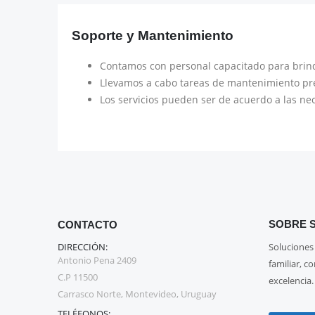
Soporte y Mantenimiento
Contamos con personal capacitado para brinda
Llevamos a cabo tareas de mantenimiento prev
Los servicios pueden ser de acuerdo a las ne
SOBRE S
CONTACTO
DIRECCIÓN:
Soluciones
Antonio Pena 2409
familiar, c
C.P 11500
excelencia.
Carrasco Norte, Montevideo, Uruguay
TELÉFONOS: