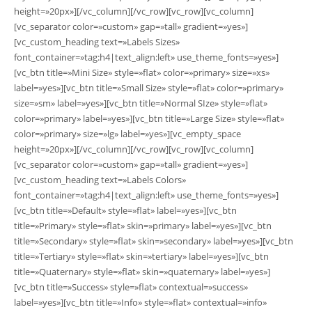
height=»20px»][/vc_column][/vc_row][vc_row][vc_column]
[vc_separator color=»custom» gap=»tall» gradient=»yes»]
[vc_custom_heading text=»Labels Sizes»
font_container=»tag:h4|text_align:left» use_theme_fonts=»yes»]
[vc_btn title=»Mini Size» style=»flat» color=»primary» size=»xs»
label=»yes»][vc_btn title=»Small Size» style=»flat» color=»primary»
size=»sm» label=»yes»][vc_btn title=»Normal SIze» style=»flat»
color=»primary» label=»yes»][vc_btn title=»Large Size» style=»flat»
color=»primary» size=»lg» label=»yes»][vc_empty_space
height=»20px»][/vc_column][/vc_row][vc_row][vc_column]
[vc_separator color=»custom» gap=»tall» gradient=»yes»]
[vc_custom_heading text=»Labels Colors»
font_container=»tag:h4|text_align:left» use_theme_fonts=»yes»]
[vc_btn title=»Default» style=»flat» label=»yes»][vc_btn
title=»Primary» style=»flat» skin=»primary» label=»yes»][vc_btn
title=»Secondary» style=»flat» skin=»secondary» label=»yes»][vc_btn
title=»Tertiary» style=»flat» skin=»tertiary» label=»yes»][vc_btn
title=»Quaternary» style=»flat» skin=»quaternary» label=»yes»]
[vc_btn title=»Success» style=»flat» contextual=»success»
label=»yes»][vc_btn title=»Info» style=»flat» contextual=»info»