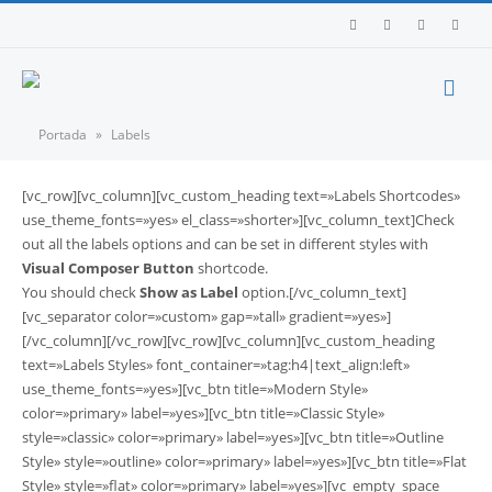
Portada
»
Labels
[vc_row][vc_column][vc_custom_heading text=»Labels Shortcodes»
use_theme_fonts=»yes» el_class=»shorter»][vc_column_text]Check
out all the labels options and can be set in different styles with
Visual Composer Button
shortcode.
You should check
Show as Label
option.[/vc_column_text]
[vc_separator color=»custom» gap=»tall» gradient=»yes»]
[/vc_column][/vc_row][vc_row][vc_column][vc_custom_heading
text=»Labels Styles» font_container=»tag:h4|text_align:left»
use_theme_fonts=»yes»][vc_btn title=»Modern Style»
color=»primary» label=»yes»][vc_btn title=»Classic Style»
style=»classic» color=»primary» label=»yes»][vc_btn title=»Outline
Style» style=»outline» color=»primary» label=»yes»][vc_btn title=»Flat
Style» style=»flat» color=»primary» label=»yes»][vc_empty_space