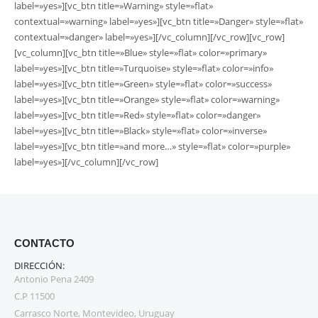
label=»yes»][vc_btn title=»Warning» style=»flat»
contextual=»warning» label=»yes»][vc_btn title=»Danger» style=»flat»
contextual=»danger» label=»yes»][/vc_column][/vc_row][vc_row]
[vc_column][vc_btn title=»Blue» style=»flat» color=»primary»
label=»yes»][vc_btn title=»Turquoise» style=»flat» color=»info»
label=»yes»][vc_btn title=»Green» style=»flat» color=»success»
label=»yes»][vc_btn title=»Orange» style=»flat» color=»warning»
label=»yes»][vc_btn title=»Red» style=»flat» color=»danger»
label=»yes»][vc_btn title=»Black» style=»flat» color=»inverse»
label=»yes»][vc_btn title=»and more…» style=»flat» color=»purple»
label=»yes»][/vc_column][/vc_row]
CONTACTO
DIRECCIÓN:
Antonio Pena 2409
C.P 11500
Carrasco Norte, Montevideo, Uruguay