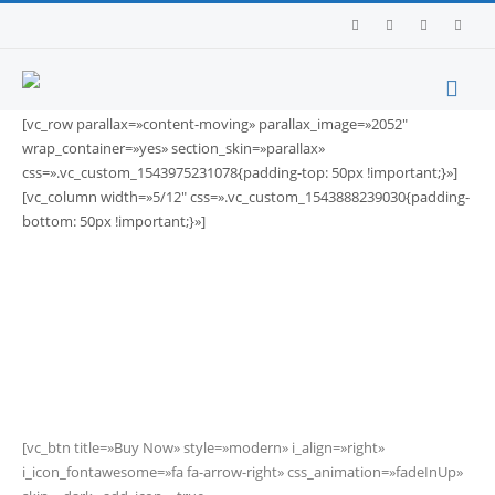
[vc_row parallax=»content-moving» parallax_image=»2052″
wrap_container=»yes» section_skin=»parallax»
css=».vc_custom_1543975231078{padding-top: 50px !important;}»]
[vc_column width=»5/12″ css=».vc_custom_1543888239030{padding-
bottom: 50px !important;}»]
Portada
»
Elements
»
Introducing the new Product
Introducing the new Product
Lorem ipsum dolor sit amet, consectetur adipiscing elit.
Curabitur pellentesque neque eget diam posuere.
[vc_btn title=»Buy Now» style=»modern» i_align=»right»
i_icon_fontawesome=»fa fa-arrow-right» css_animation=»fadeInUp»