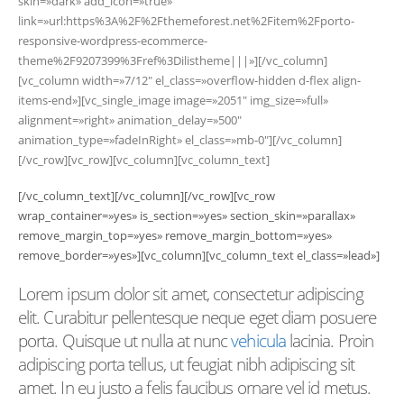
skin=»dark» add_icon=»true»
link=»url:https%3A%2F%2Fthemeforest.net%2Fitem%2Fporto-
responsive-wordpress-ecommerce-
theme%2F9207399%3Fref%3Dilistheme|||»][/vc_column]
[vc_column width=»7/12″ el_class=»overflow-hidden d-flex align-
items-end»][vc_single_image image=»2051″ img_size=»full»
alignment=»right» animation_delay=»500″
animation_type=»fadeInRight» el_class=»mb-0″][/vc_column]
[/vc_row][vc_row][vc_column][vc_column_text]
[/vc_column_text][/vc_column][/vc_row][vc_row
wrap_container=»yes» is_section=»yes» section_skin=»parallax»
remove_margin_top=»yes» remove_margin_bottom=»yes»
remove_border=»yes»][vc_column][vc_column_text el_class=»lead»]
Lorem ipsum dolor sit amet, consectetur adipiscing
elit. Curabitur pellentesque neque eget diam posuere
porta. Quisque ut nulla at nunc
vehicula
lacinia. Proin
adipiscing porta tellus, ut feugiat nibh adipiscing sit
amet. In eu justo a felis faucibus ornare vel id metus.